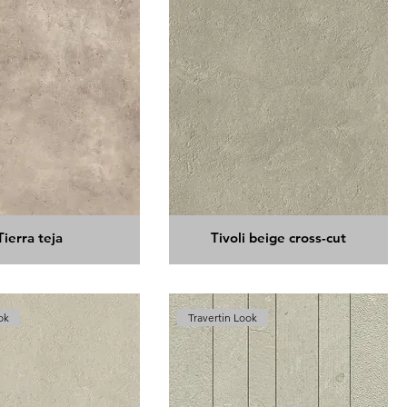
Tierra teja
Tivoli beige cross-cut
ok
Travertin Look