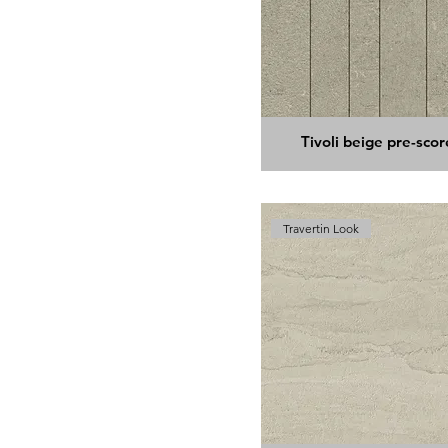
Tivoli beige pre-sco
Travertin Look