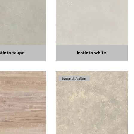
stinto taupe
Instinto white
Innen & Außen