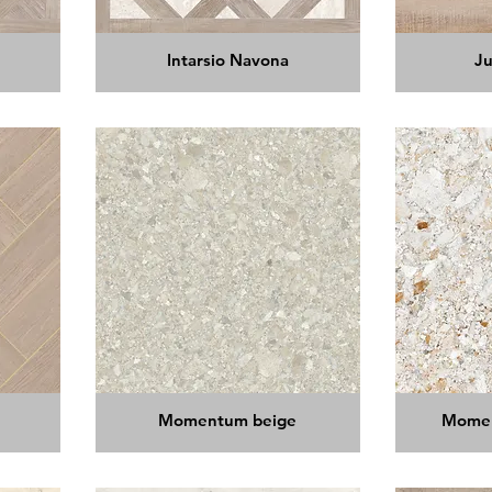
Intarsio Navona
J
Momentum beige
Momen