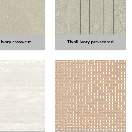
i ivory cross-cut
Tivoli ivory pre-scored