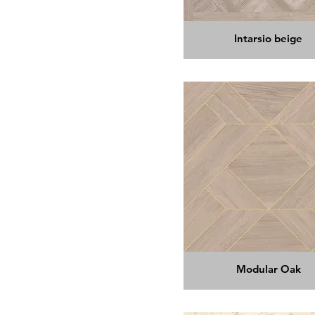
Intarsio beige
Modular Oak