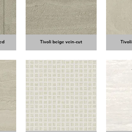
red
Tivoli beige vein-cut
Tivol