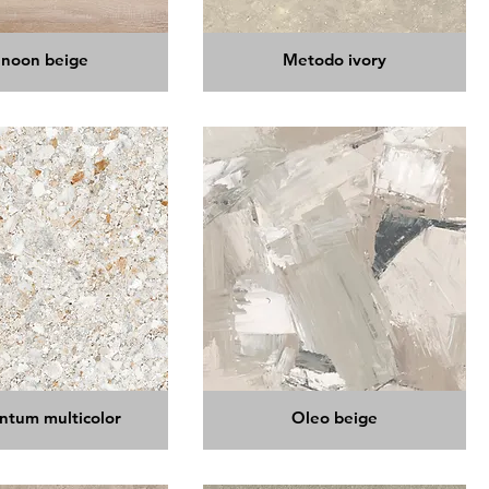
unoon beige
Metodo ivory
tum multicolor
Oleo beige