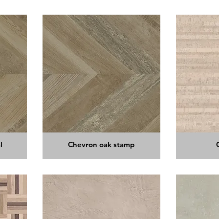
l
Chevron oak stamp