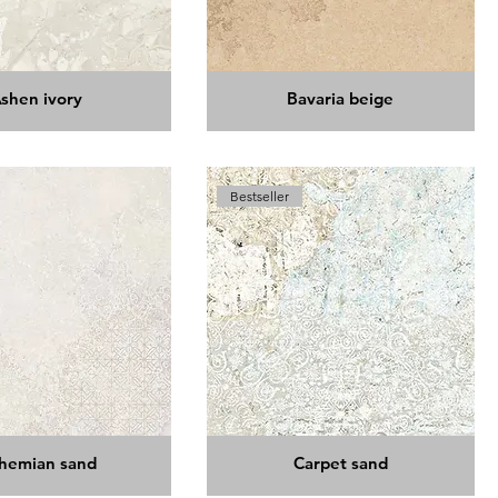
shen ivory
Bavaria beige
Bestseller
hemian sand
Carpet sand