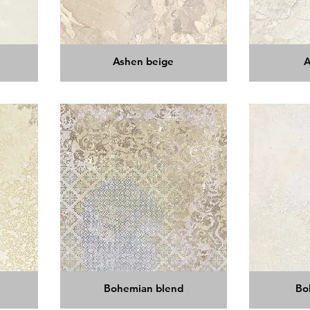
Ashen beige
A
Bohemian blend
Bo