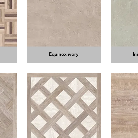
Equinox ivory
In