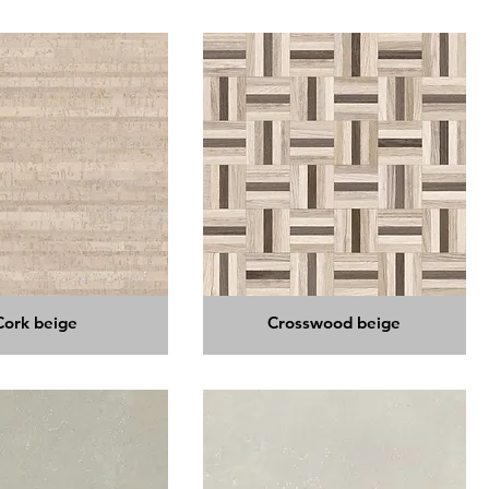
Cork beige
Crosswood beige