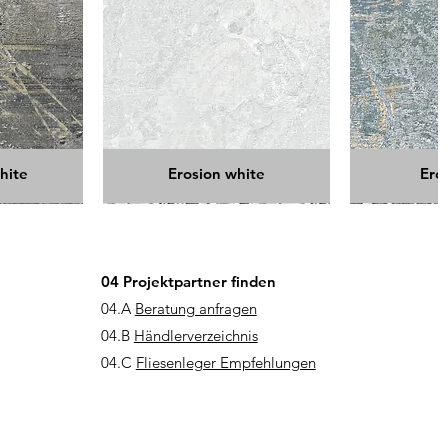
hite
Erosion white
Ero
04 Projektpartner finden
04.A
Beratung anfragen
04.B
Händlerverzeichnis
04.C
Fliesenleger Empfehlungen