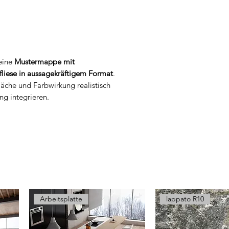
 eine
Mustermappe mit
fliese in aussagekräftigem Format
.
fläche und Farbwirkung realistisch
ng integrieren.
Arbeitsplatte
lappato R10