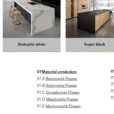
Statuario white
Super black
poliert
Bestseller
0
01
Material entdecken
0
01.A
Betonoptik Fliesen
0
01.B
Historische Fliesen
0
01.C
Grossformat Fliesen
0
01.D
Metalloptik Fliesen
01.E
Marmoroptik Fliesen