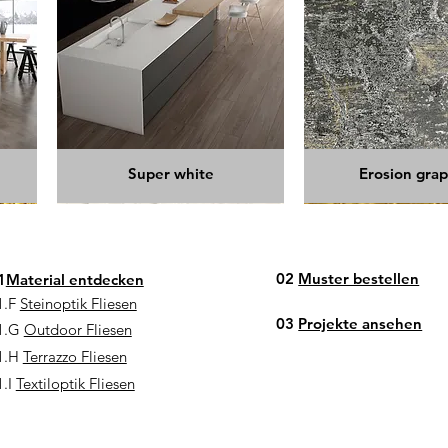
Super white
Erosion grap
02
Muster bestellen
1
Material entdecken
1.F
Steinoptik Fliesen
03
Projekte ansehen
1.G
Outdoor Fliesen
1.H
Terrazzo Fliesen
1.I
Textiloptik Fliesen