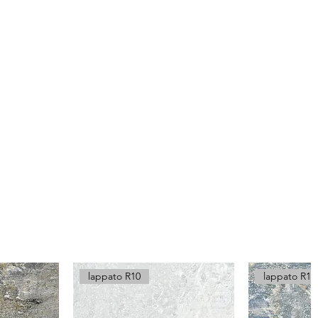
lappato R10
lappato R10