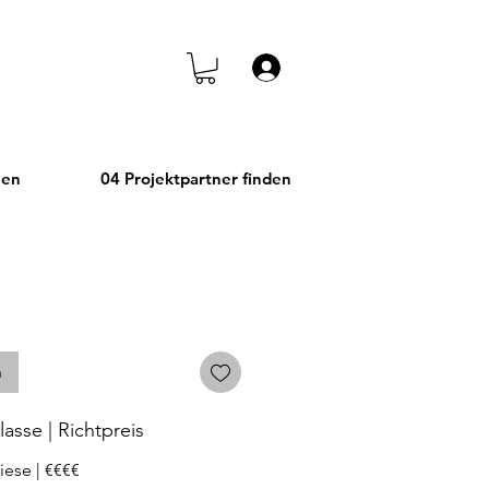
Anmelden
hen
04 Projektpartner finden
n
asse | Richtpreis
iese | €€€€