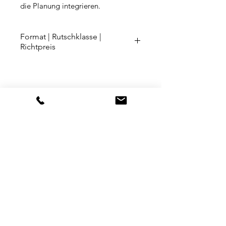
die Planung integrieren.
Format | Rutschklasse |
Richtpreis
60/60 cm | R10 | €€€
100/100 cm | R10 | €€€€
Ähnliche Produkte
Arbeitsplatte
Arbeitsplatte