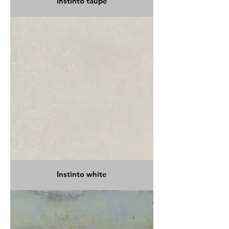
Instinto taupe
Instinto white