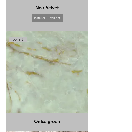
Noir Velvet
natural
poliert
poliert
Onice green