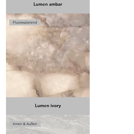
Lumen ambar
Fluoreszierend
Lumen ivory
Innen & Außen