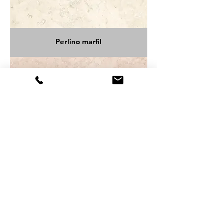
Perlino marfil
Perlino pink