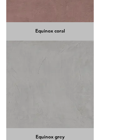
Equinox coral
Equinox grey