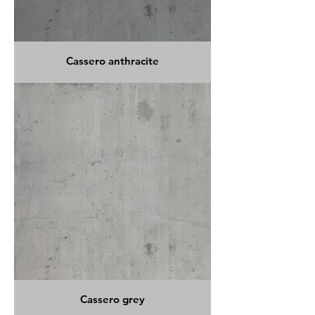
Cassero anthracite
Cassero grey