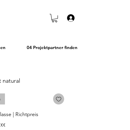
Anmelden
hen
04 Projektpartner finden
 natural
n
asse | Richtpreis
€€€