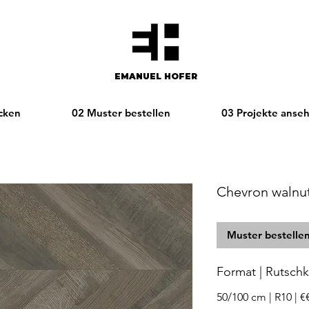
EMANUEL HOFER​​
cken
02 Muster bestellen
03 Projekte anse
Chevron walnut
Muster bestelle
Format | Rutschkl
50/100 cm | R10 | €