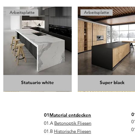
Arbeitsplatte
Arbeitsplatte
Statuario white
Super black
poliert
Bestseller
0
01
Material entdecken
0
01.A
Betonoptik Fliesen
0
01.B
Historische Fliesen