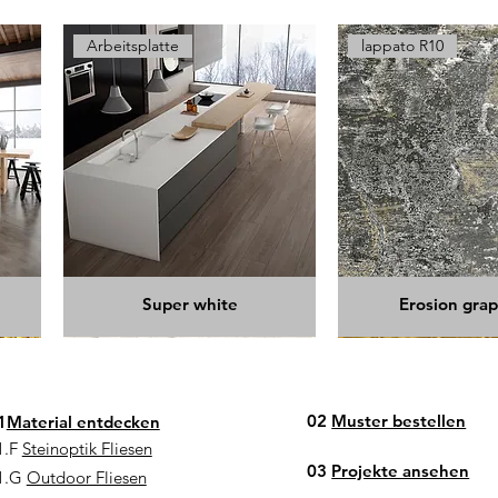
Arbeitsplatte
lappato R10
Super white
Erosion grap
02
Muster bestellen
1
Material entdecken
1.F
Steinoptik Fliesen
03
Projekte ansehen
1.G
Outdoor Fliesen