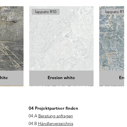
lappato R10
lappato R10
hite
Erosion white
Ero
04 Projektpartner finden
04.A
Beratung anfragen
04.B
Händlerverzeichnis