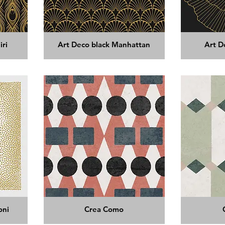
iri
Art Deco black Manhattan
Art D
oni
Crea Como