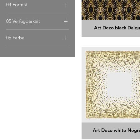
04 Format
Wandgestaltung
30/30
05 Verfügbarkeit
Art Deco black Daiqu
3-4 Wochen
06 Farbe
blau
bunt
schwarz
weiß/elfenbein
Art Deco white Negr