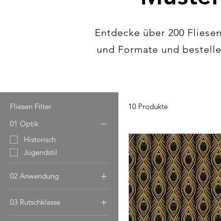
Entdecke über 200 Fliesen
und Formate und bestelle 
Fliesen Filter
10 Produkte
01 Optik
Historisch
Jugendstil
02 Anwendung
Bad / Spa
03 Rutschklasse
Dekoration
Retail / Gastro
R10